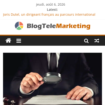
jeudi, août 6, 2026
Latest:
Joris Dutel, un dirigeant français au parcours international
tourné vers le développement en Afrique
Agria Assurance Animaux : comment l’entreprise se
démarque-t-elle de la concurrence ?
JCA Academy : l’excellence au service de l’indépendance
financière
Denis Bouclon : la diplomatie éducative comme moteur de
coopération internationale
Next Terra International : des solutions logistiques au service
du commerce international