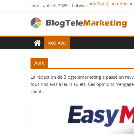
jeudi, août 6, 2026
Latest:
Joris Dutel, un dirigea
Agria Assurance Animau
JCA Academy : l’excelle
Denis Bouclon : la dip
Next Terra Internationa
NOS AVIS
Avis
La rédaction de Blogtelemarketing a passé en revu
tous nos avis à leurs sujets. Ces opinions n’engag
client.