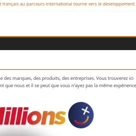
nt français au parcours international tourné vers le développement
x : comment l’entreprise se démarque-t-elle de la concurrence ?
nce au service de l’indépendance financière
lomatie éducative comme moteur de coopération internationale
l : des solutions logistiques au service du commerce international
e des marques, des produits, des entreprises. Vous trouverez ici
ent que nous et il se peut que vous n’ayez pas la même expérienc