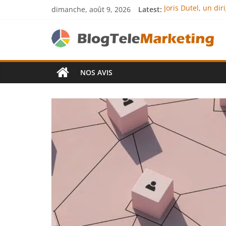
dimanche, août 9, 2026
Latest:
Joris Dutel, un di
Agria Assurance A
JCA Academy : l’ex
Denis Bouclon : l
Next Terra Interna
NOS AVIS