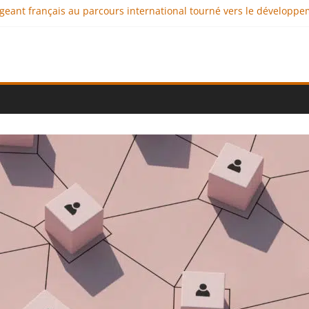
rigeant français au parcours international tourné vers le développ
nimaux : comment l’entreprise se démarque-t-elle de la concurren
cellence au service de l’indépendance financière
a diplomatie éducative comme moteur de coopération international
tional : des solutions logistiques au service du commerce internat