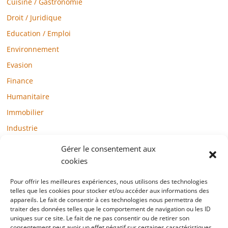
Cuisine / Gastronomie
Droit / Juridique
Education / Emploi
Environnement
Evasion
Finance
Humanitaire
Immobilier
Industrie
Loisirs
Gérer le consentement aux
Maison / Jardin
cookies
Médias
Pour offrir les meilleures expériences, nous utilisons des technologies
telles que les cookies pour stocker et/ou accéder aux informations des
Mode / Beauté / Bien-être
appareils. Le fait de consentir à ces technologies nous permettra de
Santé
traiter des données telles que le comportement de navigation ou les ID
uniques sur ce site. Le fait de ne pas consentir ou de retirer son
Société
consentement peut avoir un effet négatif sur certaines caractéristiques