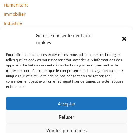
Humanitaire
Immobilier
Industrie
Loisirs
Gérer le consentement aux
Maison / Jardin
cookies
Médias
Pour offrir les meilleures expériences, nous utilisons des technologies
telles que les cookies pour stocker et/ou accéder aux informations des
Mode / Beauté / Bien-être
appareils. Le fait de consentir à ces technologies nous permettra de
Santé
traiter des données telles que le comportement de navigation ou les ID
uniques sur ce site. Le fait de ne pas consentir ou de retirer son
Société
consentement peut avoir un effet négatif sur certaines caractéristiques
et fonctions.
Sports
Technologie / Internet
Accepter
Refuser
Copyright © 2022 blogtelemarketing.fr. All rights reserved.
Voir les préférences
Mentions légales