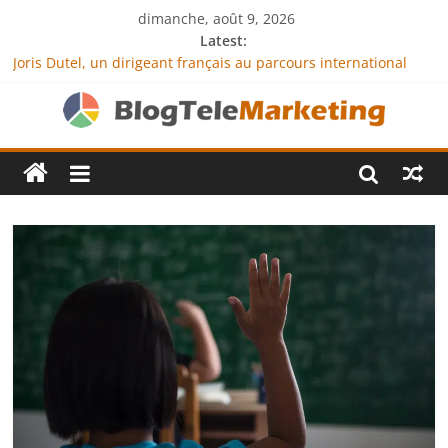
dimanche, août 9, 2026
Latest:
Joris Dutel, un dirigeant français au parcours international
tourné vers le développement en Afrique
Agria Assurance Animaux : comment l’entreprise se
démarque-t-elle de la concurrence ?
JCA Academy : l’excellence au service de l’indépendance
financière
Denis Bouclon : la diplomatie éducative comme moteur de
coopération internationale
Next Terra International : des solutions logistiques au service
du commerce international