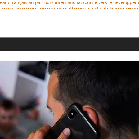
igeant français au parcours international tourné vers le développe
imaux : comment l’entreprise se démarque-t-elle de la concurrenc
ellence au service de l’indépendance financière
 diplomatie éducative comme moteur de coopération internationale
ional : des solutions logistiques au service du commerce internati