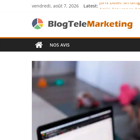
vendredi, août 7, 2026
Latest:
Joris Dutel, un dir
Agria Assurance An
JCA Academy : l’exc
Denis Bouclon : la
Next Terra Internat
NOS AVIS