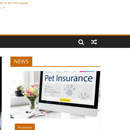
ment en Afrique
e ?
onal
NEWS
Animaux