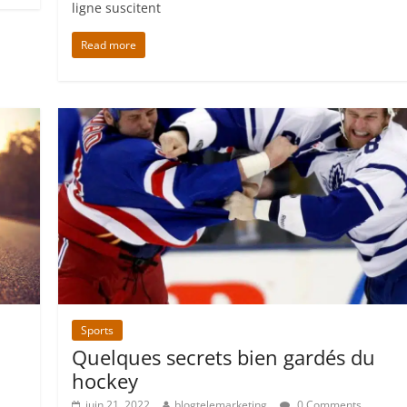
ligne suscitent
Read more
Sports
Quelques secrets bien gardés du
hockey
juin 21, 2022
blogtelemarketing
0 Comments