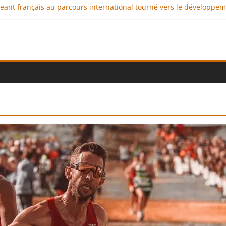
igeant français au parcours international tourné vers le développe
imaux : comment l’entreprise se démarque-t-elle de la concurrenc
ellence au service de l’indépendance financière
 diplomatie éducative comme moteur de coopération internationale
ional : des solutions logistiques au service du commerce internati