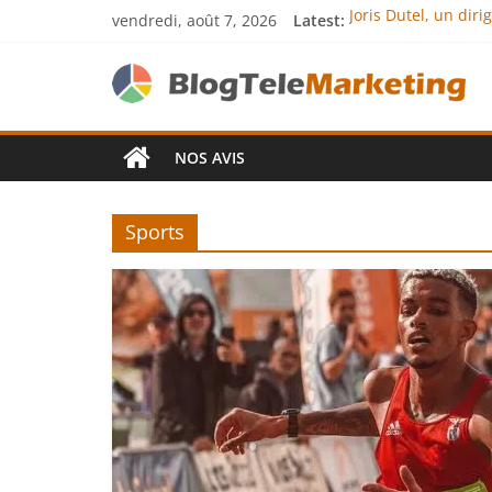
vendredi, août 7, 2026
Latest:
Joris Dutel, un dir
Agria Assurance An
JCA Academy : l’exc
Denis Bouclon : la
Next Terra Internat
NOS AVIS
Sports