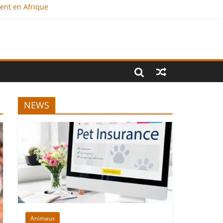
ment en Afrique
e ?
onal
NEWS
Animaux