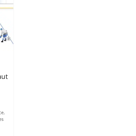
aut
ce,
es