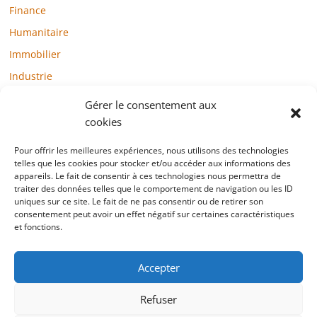
Finance
Humanitaire
Immobilier
Industrie
Loisirs
Gérer le consentement aux
Maison / Jardin
cookies
Médias
Pour offrir les meilleures expériences, nous utilisons des technologies
telles que les cookies pour stocker et/ou accéder aux informations des
Mode / Beauté / Bien-être
appareils. Le fait de consentir à ces technologies nous permettra de
Santé
traiter des données telles que le comportement de navigation ou les ID
uniques sur ce site. Le fait de ne pas consentir ou de retirer son
Société
consentement peut avoir un effet négatif sur certaines caractéristiques
et fonctions.
Sports
Technologie / Internet
Accepter
Refuser