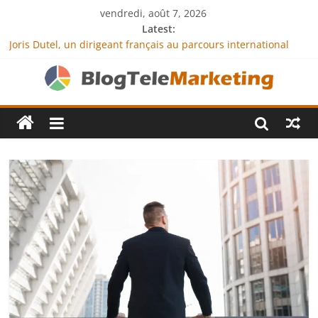
vendredi, août 7, 2026
Latest:
Joris Dutel, un dirigeant français au parcours international
tourné vers le développement en Afrique
Agria Assurance Animaux : comment l’entreprise se
démarque-t-elle de la concurrence ?
JCA Academy : l’excellence au service de l’indépendance
financière
Denis Bouclon : la diplomatie éducative comme moteur de
coopération internationale
Next Terra International : des solutions logistiques au service
du commerce international