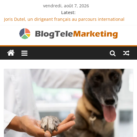
vendredi, août 7, 2026
Latest:
Joris Dutel, un dirigeant français au parcours international
tourné vers le développement en Afrique
Agria Assurance Animaux : comment l’entreprise se
démarque-t-elle de la concurrence ?
JCA Academy : l’excellence au service de l’indépendance
financière
Denis Bouclon : la diplomatie éducative comme moteur de
coopération internationale
Next Terra International : des solutions logistiques au service
du commerce international