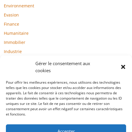
Environnement
Evasion
Finance
Humanitaire
Immobilier
Industrie
Loisirs
Gérer le consentement aux
Maison / Jardin
cookies
Médias
Pour offrir les meilleures expériences, nous utilisons des technologies
telles que les cookies pour stocker et/ou accéder aux informations des
Mode / Beauté / Bien-être
appareils. Le fait de consentir à ces technologies nous permettra de
Santé
traiter des données telles que le comportement de navigation ou les ID
uniques sur ce site. Le fait de ne pas consentir ou de retirer son
Société
consentement peut avoir un effet négatif sur certaines caractéristiques
et fonctions.
Sports
Technologie / Internet
Accepter