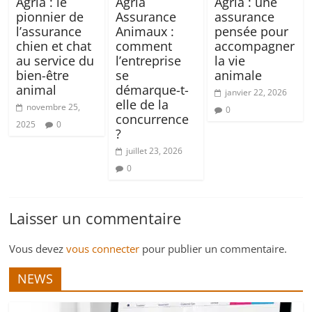
Agria : le
Agria
Agria : une
pionnier de
Assurance
assurance
l’assurance
Animaux :
pensée pour
chien et chat
comment
accompagner
au service du
l’entreprise
la vie
bien-être
se
animale
animal
démarque-t-
janvier 22, 2026
elle de la
novembre 25,
0
concurrence
2025
0
?
juillet 23, 2026
0
Laisser un commentaire
Vous devez
vous connecter
pour publier un commentaire.
NEWS