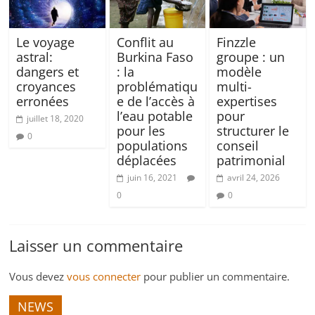
Le voyage
Conflit au
Finzzle
astral:
Burkina Faso
groupe : un
dangers et
: la
modèle
croyances
problématiqu
multi-
erronées
e de l’accès à
expertises
l’eau potable
pour
juillet 18, 2020
pour les
structurer le
0
populations
conseil
déplacées
patrimonial
juin 16, 2021
avril 24, 2026
0
0
Laisser un commentaire
Vous devez
vous connecter
pour publier un commentaire.
NEWS