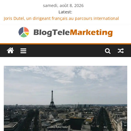
samedi, août 8, 2026
Latest:
Joris Dutel, un dirigeant français au parcours international
tourné vers le développement en Afrique
Agria Assurance Animaux : comment l’entreprise se
démarque-t-elle de la concurrence ?
JCA Academy : l’excellence au service de l’indépendance
financière
Denis Bouclon : la diplomatie éducative comme moteur de
coopération internationale
Next Terra International : des solutions logistiques au service
du commerce international