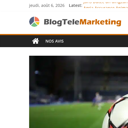
jeudi, août 6, 2026
Latest:
Joris Dutel, un dirigea
Agria Assurance Animau
JCA Academy : l’excelle
Denis Bouclon : la dip
Next Terra Internationa
NOS AVIS