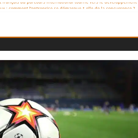
nt français au parcours international tourné vers le développement
x : comment l’entreprise se démarque-t-elle de la concurrence ?
nce au service de l’indépendance financière
lomatie éducative comme moteur de coopération internationale
l : des solutions logistiques au service du commerce international