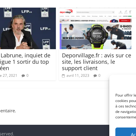
 Labrune, inquiet de
Deporvillage.fr : avis sur ce
Ligue 1 sortir du top
site, les livraisons, le
péen
support client
 27, 2021
0
avril 11, 2023
0
Pour offrir 
cookies pour
à ces techn
ntaire.
de navigatio
consentement
eserved.
Ac