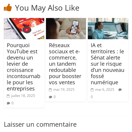
You May Also Like
Pourquoi
Réseaux
IA et
YouTube est
sociaux et e-
territoires : le
devenu un
commerce,
Sénat alerte
levier de
un tandem
sur le risque
croissance
redoutable
d’un nouveau
incontournab
pour booster
fossé
le pour les
vos ventes
numérique
entreprises
mai 19, 2025
mai 6, 2025
juillet 18, 2025
0
0
0
Laisser un commentaire