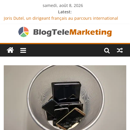
samedi, août 8, 2026
Latest:
Joris Dutel, un dirigeant français au parcours international
tourné vers le développement en Afrique
Agria Assurance Animaux : comment l’entreprise se
démarque-t-elle de la concurrence ?
JCA Academy : l’excellence au service de l’indépendance
financière
Denis Bouclon : la diplomatie éducative comme moteur de
coopération internationale
Next Terra International : des solutions logistiques au service
du commerce international