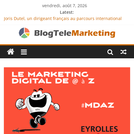
vendredi, août 7, 2026
Latest:
Joris Dutel, un dirigeant français au parcours international
tourné vers le développement en Afrique
Agria Assurance Animaux : comment l’entreprise se
démarque-t-elle de la concurrence ?
JCA Academy : l’excellence au service de l’indépendance
financière
Denis Bouclon : la diplomatie éducative comme moteur de
coopération internationale
Next Terra International : des solutions logistiques au service
du commerce international