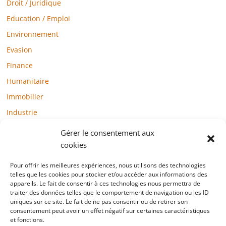
Droit / Juridique
Education / Emploi
Environnement
Evasion
Finance
Humanitaire
Immobilier
Industrie
Loisirs
Gérer le consentement aux
Maison / Jardin
cookies
Médias
Pour offrir les meilleures expériences, nous utilisons des technologies
telles que les cookies pour stocker et/ou accéder aux informations des
Mode / Beauté / Bien-être
appareils. Le fait de consentir à ces technologies nous permettra de
Santé
traiter des données telles que le comportement de navigation ou les ID
uniques sur ce site. Le fait de ne pas consentir ou de retirer son
Société
consentement peut avoir un effet négatif sur certaines caractéristiques
et fonctions.
Sports