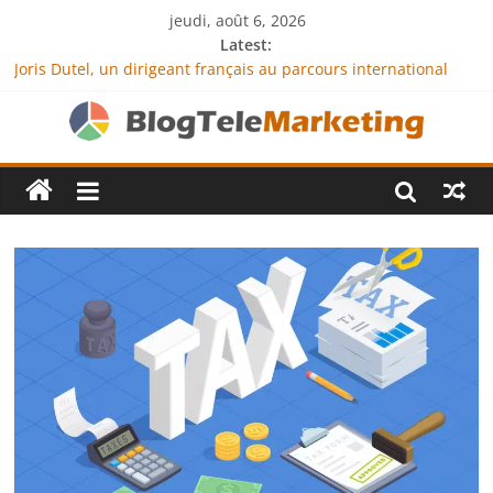
jeudi, août 6, 2026
Latest:
Joris Dutel, un dirigeant français au parcours international
tourné vers le développement en Afrique
Agria Assurance Animaux : comment l’entreprise se
démarque-t-elle de la concurrence ?
JCA Academy : l’excellence au service de l’indépendance
financière
Denis Bouclon : la diplomatie éducative comme moteur de
coopération internationale
Next Terra International : des solutions logistiques au service
du commerce international