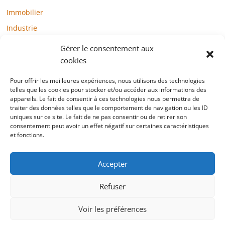
Immobilier
Industrie
Loisirs
Gérer le consentement aux
Maison / Jardin
cookies
Médias
Pour offrir les meilleures expériences, nous utilisons des technologies
Mode / Beauté / Bien-être
telles que les cookies pour stocker et/ou accéder aux informations des
appareils. Le fait de consentir à ces technologies nous permettra de
Santé
traiter des données telles que le comportement de navigation ou les ID
uniques sur ce site. Le fait de ne pas consentir ou de retirer son
Société
consentement peut avoir un effet négatif sur certaines caractéristiques
et fonctions.
Sports
Technologie / Internet
Accepter
Refuser
Copyright © 2022 blogtelemarketing.fr. All rights reserved.
Voir les préférences
Mentions légales