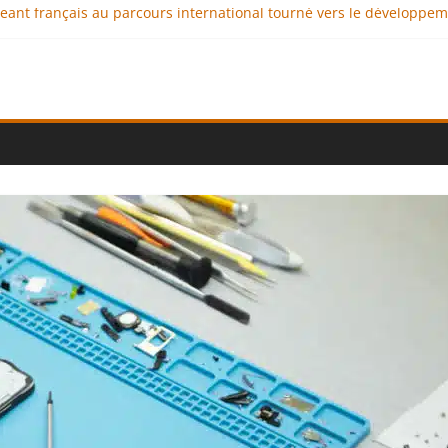
igeant français au parcours international tourné vers le développe
imaux : comment l’entreprise se démarque-t-elle de la concurrenc
ellence au service de l’indépendance financière
 diplomatie éducative comme moteur de coopération internationale
ional : des solutions logistiques au service du commerce internati