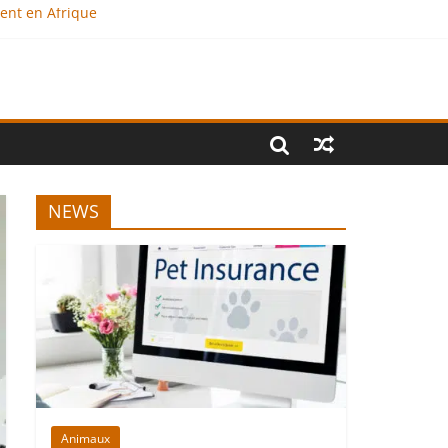
ment en Afrique
e ?
onal
NEWS
Animaux