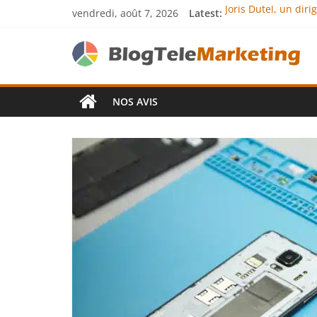
vendredi, août 7, 2026
Latest:
Joris Dutel, un dir
Agria Assurance An
JCA Academy : l’exc
Denis Bouclon : la
Next Terra Internat
NOS AVIS