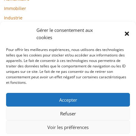
Immobilier
Industrie
Loisirs
Gérer le consentement aux
Maison / Jardin
cookies
Médias
Pour offrir les meilleures expériences, nous utilisons des technologies
Mode / Beauté / Bien-être
telles que les cookies pour stocker et/ou accéder aux informations des
appareils. Le fait de consentir à ces technologies nous permettra de
Santé
traiter des données telles que le comportement de navigation ou les ID
uniques sur ce site. Le fait de ne pas consentir ou de retirer son
Société
consentement peut avoir un effet négatif sur certaines caractéristiques
et fonctions.
Sports
Technologie / Internet
Accepter
Refuser
Copyright © 2022 blogtelemarketing.fr. All rights reserved.
Voir les préférences
Mentions légales