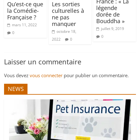
France : « La
Qu’est-ce que
Les sorties
légende
la Comédie-
culturelles à
dorée de
Française ?
ne pas
Bouddha »
manquer
mars 11, 2022
juillet 9, 2019
octobre 18,
0
0
2022
0
Laisser un commentaire
Vous devez
vous connecter
pour publier un commentaire.
NEWS