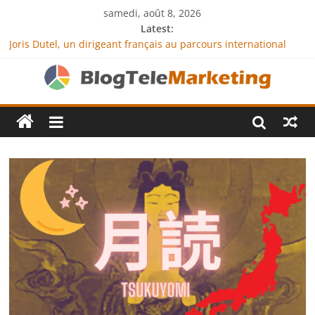
samedi, août 8, 2026
Latest:
Joris Dutel, un dirigeant français au parcours international
tourné vers le développement en Afrique
Agria Assurance Animaux : comment l’entreprise se
démarque-t-elle de la concurrence ?
JCA Academy : l’excellence au service de l’indépendance
financière
Denis Bouclon : la diplomatie éducative comme moteur de
coopération internationale
Next Terra International : des solutions logistiques au service
du commerce international