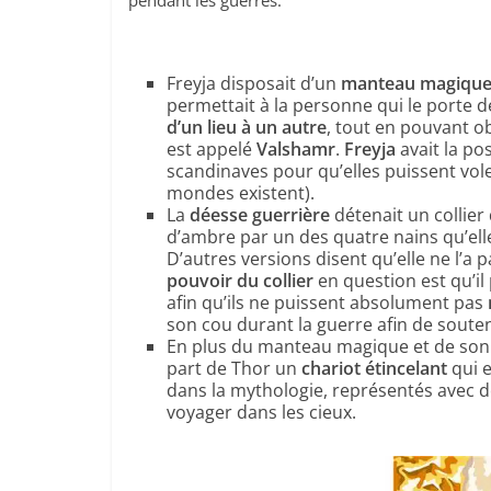
pendant les guerres.
Freyja disposait d’un
manteau magique 
permettait à la personne qui le porte 
d’un lieu à un autre
, tout en pouvant o
est appelé
Valshamr
.
Freyja
avait la po
scandinaves pour qu’elles puissent vole
mondes existent).
La
déesse guerrière
détenait un collier d
d’ambre par un des quatre nains qu’elle
D’autres versions disent qu’elle ne l’a 
pouvoir du collier
en question est qu’il
afin qu’ils ne puissent absolument pas
son cou durant la guerre afin de soutenir
En plus du manteau magique et de son c
part de Thor un
chariot étincelant
qui 
dans la mythologie, représentés avec des
voyager dans les cieux.