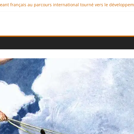
igeant français au parcours international tourné vers le développe
imaux : comment l’entreprise se démarque-t-elle de la concurrenc
ellence au service de l’indépendance financière
 diplomatie éducative comme moteur de coopération internationale
ional : des solutions logistiques au service du commerce internati