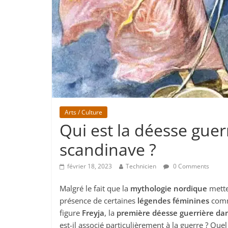
Arts / Culture
Qui est la déesse guer
scandinave ?
février 18, 2023
Technicien
0 Comments
Malgré le fait que la
mythologie nordique
mette
présence de certaines
légendes féminines
comm
figure
Freyja
, la
première déesse guerrière da
est-il associé particulièrement à la guerre ? Quel