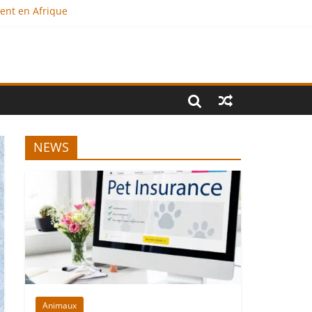
ment en Afrique
e ?
onal
NEWS
Animaux