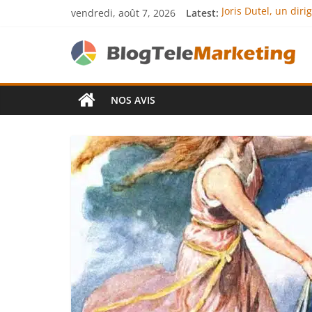
vendredi, août 7, 2026
Latest:
Joris Dutel, un dir
Agria Assurance An
JCA Academy : l’exc
Denis Bouclon : la
Next Terra Internat
NOS AVIS