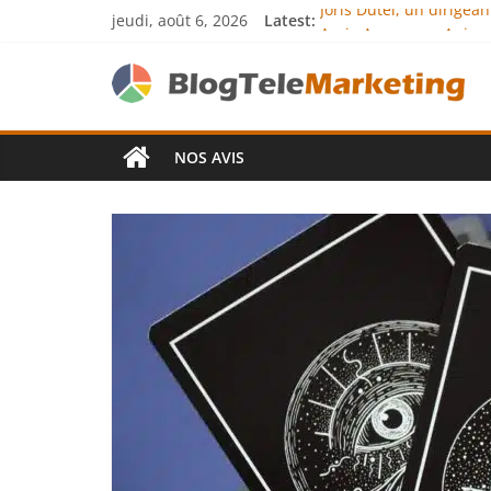
jeudi, août 6, 2026
Latest:
Joris Dutel, un dirigea
Agria Assurance Animau
JCA Academy : l’excelle
Denis Bouclon : la dip
Next Terra Internationa
NOS AVIS