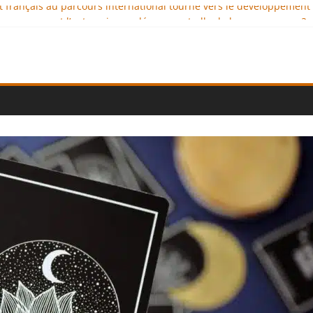
nt français au parcours international tourné vers le développement
x : comment l’entreprise se démarque-t-elle de la concurrence ?
nce au service de l’indépendance financière
lomatie éducative comme moteur de coopération internationale
l : des solutions logistiques au service du commerce international