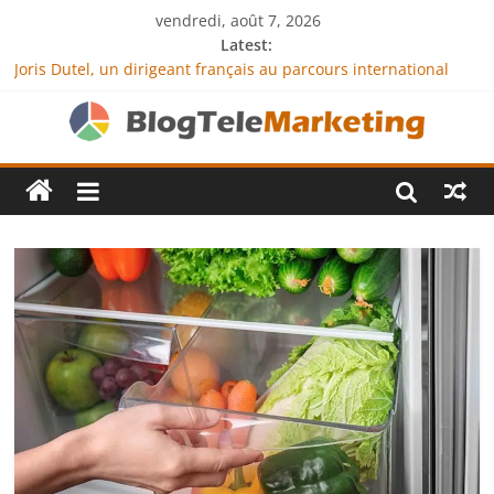
vendredi, août 7, 2026
Latest:
Joris Dutel, un dirigeant français au parcours international
tourné vers le développement en Afrique
Agria Assurance Animaux : comment l’entreprise se
démarque-t-elle de la concurrence ?
JCA Academy : l’excellence au service de l’indépendance
financière
Denis Bouclon : la diplomatie éducative comme moteur de
coopération internationale
Next Terra International : des solutions logistiques au service
du commerce international