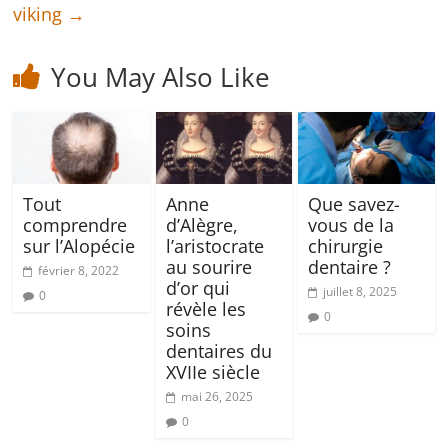
viking
→
You May Also Like
Tout
Anne
Que savez-
comprendre
d’Alègre,
vous de la
sur l’Alopécie
l’aristocrate
chirurgie
au sourire
dentaire ?
février 8, 2022
d’or qui
juillet 8, 2025
0
révèle les
0
soins
dentaires du
XVIIe siècle
mai 26, 2025
0