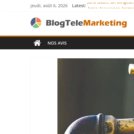
jeudi, août 6, 2026
Latest:
Joris Dutel, un dirigea
Agria Assurance Animau
JCA Academy : l’excelle
Denis Bouclon : la dip
Next Terra Internationa
NOS AVIS