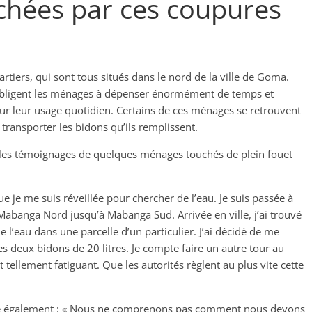
chées par ces coupures
tiers, qui sont tous situés dans le nord de la ville de Goma.
s obligent les ménages à dépenser énormément de temps et
ur leur usage quotidien. Certains de ces ménages se retrouvent
ransporter les bidons qu’ils remplissent.
i les témoignages de quelques ménages touchés de plein fouet
e je me suis réveillée pour chercher de l’eau. Je suis passée à
Mabanga Nord jusqu’à Mabanga Sud. Arrivée en ville, j’ai trouvé
e l’eau dans une parcelle d’un particulier. J’ai décidé de me
 ces deux bidons de 20 litres. Je compte faire un autre tour au
 tellement fatiguant. Que les autorités règlent au plus vite cette
qué également : « Nous ne comprenons pas comment nous devons