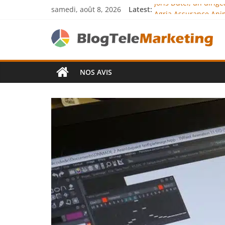
samedi, août 8, 2026
Latest:
Joris Dutel, un diri
Agria Assurance Anim
JCA Academy : l’exce
Denis Bouclon : la d
Next Terra Internati
NOS AVIS