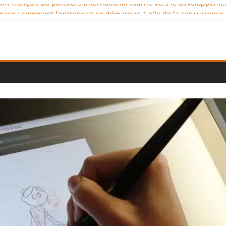
geant français au parcours international tourné vers le développeme
aux : comment l’entreprise se démarque-t-elle de la concurrence 
llence au service de l’indépendance financière
iplomatie éducative comme moteur de coopération internationale
onal : des solutions logistiques au service du commerce internation