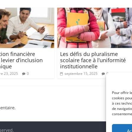
tion financière
Les défis du pluralisme
evier d’inclusion
scolaire face à l’uniformité
ique
institutionnelle
e 23, 2025
0
septembre 15, 2025
0
Pour offrir 
cookies pour
à ces techn
ntaire.
de navigatio
consentement
eserved.
Ac