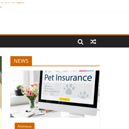
nt en Afrique
?
al
NEWS
Animaux