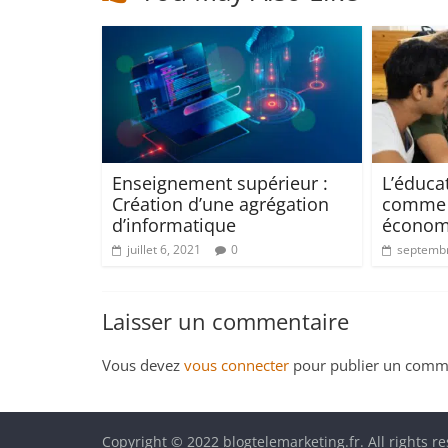
Enseignement supérieur :
L’éduca
Création d’une agrégation
comme l
d’informatique
économ
juillet 6, 2021
0
septembr
Laisser un commentaire
Vous devez
vous connecter
pour publier un comme
Copyright © 2022 blogtelemarketing.fr. All rights r