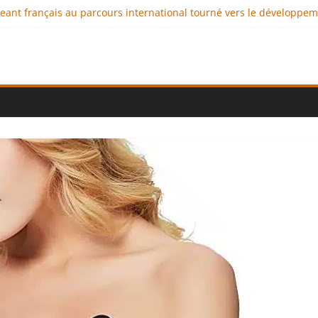
igeant français au parcours international tourné vers le développe
imaux : comment l’entreprise se démarque-t-elle de la concurrenc
ellence au service de l’indépendance financière
 diplomatie éducative comme moteur de coopération internationale
ional : des solutions logistiques au service du commerce internati