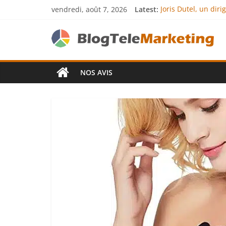
vendredi, août 7, 2026
Latest:
Joris Dutel, un dir
Agria Assurance An
JCA Academy : l’exc
Denis Bouclon : la
Next Terra Internat
NOS AVIS