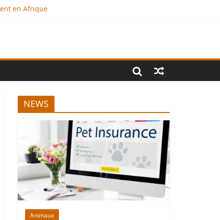
ment en Afrique
e ?
onal
NEWS
Animaux