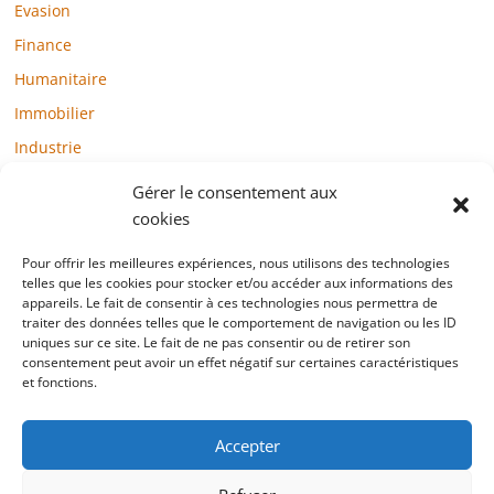
Evasion
Finance
Humanitaire
Immobilier
Industrie
Loisirs
Gérer le consentement aux
Maison / Jardin
cookies
Médias
Pour offrir les meilleures expériences, nous utilisons des technologies
telles que les cookies pour stocker et/ou accéder aux informations des
Mode / Beauté / Bien-être
appareils. Le fait de consentir à ces technologies nous permettra de
Santé
traiter des données telles que le comportement de navigation ou les ID
uniques sur ce site. Le fait de ne pas consentir ou de retirer son
Société
consentement peut avoir un effet négatif sur certaines caractéristiques
et fonctions.
Sports
Technologie / Internet
Accepter