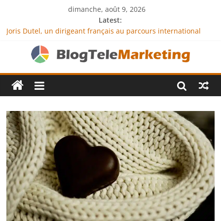
dimanche, août 9, 2026
Latest:
Joris Dutel, un dirigeant français au parcours international
tourné vers le développement en Afrique
Agria Assurance Animaux : comment l’entreprise se
démarque-t-elle de la concurrence ?
JCA Academy : l’excellence au service de l’indépendance
financière
Denis Bouclon : la diplomatie éducative comme moteur de
coopération internationale
Next Terra International : des solutions logistiques au service
du commerce international