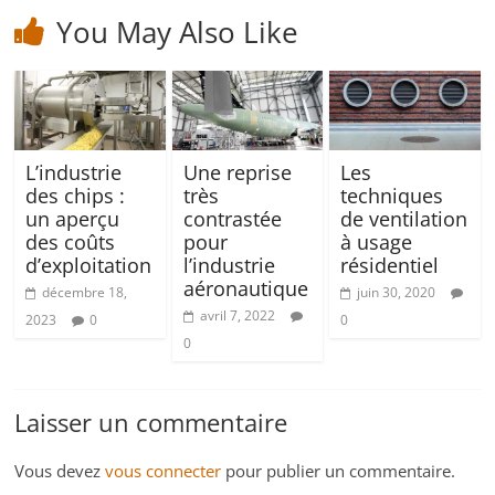
You May Also Like
L’industrie
Une reprise
Les
des chips :
très
techniques
un aperçu
contrastée
de ventilation
des coûts
pour
à usage
d’exploitation
l’industrie
résidentiel
aéronautique
décembre 18,
juin 30, 2020
avril 7, 2022
2023
0
0
0
Laisser un commentaire
Vous devez
vous connecter
pour publier un commentaire.