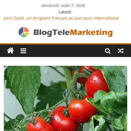
vendredi, août 7, 2026
Latest:
Joris Dutel, un dirigeant français au parcours international
tourné vers le développement en Afrique
Agria Assurance Animaux : comment l’entreprise se
démarque-t-elle de la concurrence ?
JCA Academy : l’excellence au service de l’indépendance
financière
Denis Bouclon : la diplomatie éducative comme moteur de
coopération internationale
Next Terra International : des solutions logistiques au service
du commerce international