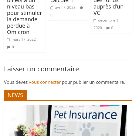
billets à un
calculer ?
des fonds
niveau bas
auprès d’un
avril 7, 2023
pour stimuler
VC
0
la demande
décembre 1,
perdue à
2020
0
Omicron
mars 17, 2022
0
Laisser un commentaire
Vous devez
vous connecter
pour publier un commentaire.
NEWS