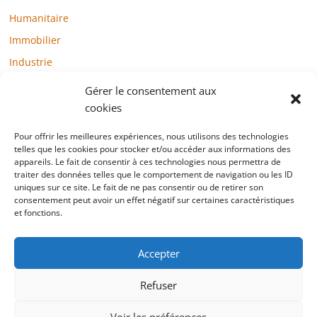
Humanitaire
Immobilier
Industrie
Loisirs
Gérer le consentement aux
Maison / Jardin
cookies
Médias
Pour offrir les meilleures expériences, nous utilisons des technologies
telles que les cookies pour stocker et/ou accéder aux informations des
Mode / Beauté / Bien-être
appareils. Le fait de consentir à ces technologies nous permettra de
Santé
traiter des données telles que le comportement de navigation ou les ID
uniques sur ce site. Le fait de ne pas consentir ou de retirer son
Société
consentement peut avoir un effet négatif sur certaines caractéristiques
et fonctions.
Sports
Technologie / Internet
Accepter
Refuser
Copyright © 2022 blogtelemarketing.fr. All rights reserved.
Voir les préférences