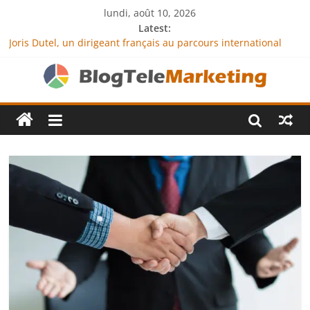
lundi, août 10, 2026
Latest:
Joris Dutel, un dirigeant français au parcours international
tourné vers le développement en Afrique
Agria Assurance Animaux : comment l’entreprise se
démarque-t-elle de la concurrence ?
JCA Academy : l’excellence au service de l’indépendance
financière
Denis Bouclon : la diplomatie éducative comme moteur de
coopération internationale
Next Terra International : des solutions logistiques au service
du commerce international