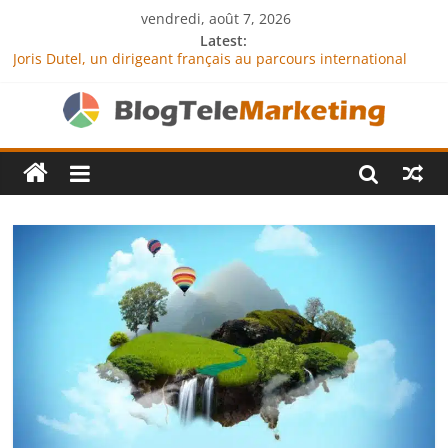
vendredi, août 7, 2026
Latest:
Joris Dutel, un dirigeant français au parcours international
tourné vers le développement en Afrique
Agria Assurance Animaux : comment l’entreprise se
démarque-t-elle de la concurrence ?
JCA Academy : l’excellence au service de l’indépendance
financière
Denis Bouclon : la diplomatie éducative comme moteur de
coopération internationale
Next Terra International : des solutions logistiques au service
du commerce international