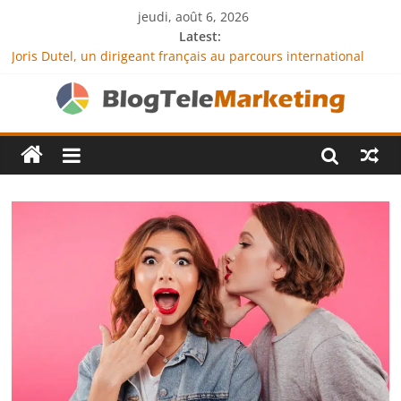
jeudi, août 6, 2026
Latest:
Joris Dutel, un dirigeant français au parcours international
tourné vers le développement en Afrique
Agria Assurance Animaux : comment l’entreprise se
démarque-t-elle de la concurrence ?
JCA Academy : l’excellence au service de l’indépendance
financière
Denis Bouclon : la diplomatie éducative comme moteur de
coopération internationale
Next Terra International : des solutions logistiques au service
du commerce international