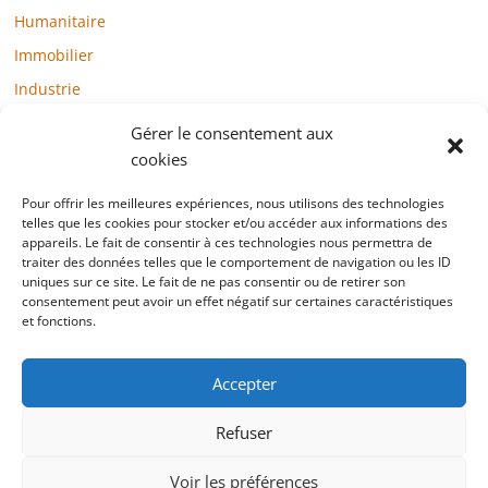
Humanitaire
Immobilier
Industrie
Loisirs
Gérer le consentement aux
Maison / Jardin
cookies
Médias
Pour offrir les meilleures expériences, nous utilisons des technologies
telles que les cookies pour stocker et/ou accéder aux informations des
Mode / Beauté / Bien-être
appareils. Le fait de consentir à ces technologies nous permettra de
Santé
traiter des données telles que le comportement de navigation ou les ID
uniques sur ce site. Le fait de ne pas consentir ou de retirer son
Société
consentement peut avoir un effet négatif sur certaines caractéristiques
et fonctions.
Sports
Technologie / Internet
Accepter
Refuser
Copyright © 2022 blogtelemarketing.fr. All rights reserved.
Voir les préférences