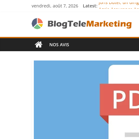
vendredi, août 7, 2026
Latest:
Joris Dutel, un dir
Agria Assurance An
JCA Academy : l’exc
Denis Bouclon : la
Next Terra Internat
NOS AVIS