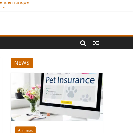
ment en Afrique
e ?
onal
NEWS
Animaux