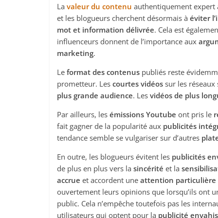
La
valeur du contenu
authentiquement expert a
et les blogueurs cherchent désormais à
éviter l
mot et information délivrée
. Cela est égalemen
influenceurs donnent de l’importance aux
argum
marketing
.
Le
format des contenus
publiés reste évidemme
prometteur. Les
courtes vidéos
sur les réseaux 
plus grande audience
. Les
vidéos de plus lon
Par ailleurs, les
émissions Youtube
ont pris le
r
fait gagner de la popularité aux
publicités intég
tendance semble se vulgariser sur d’autres
plat
En outre, les blogueurs évitent les
publicités e
de plus en plus vers la
sincérité
et la
sensibilis
accrue
et accordent une
attention particulièr
ouvertement leurs opinions que lorsqu’ils ont 
public. Cela n’empêche toutefois pas les internau
utilisateurs qui optent pour la
publicité envahi