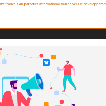
geant français au parcours international tourné vers le développeme
aux : comment l’entreprise se démarque-t-elle de la concurrence 
llence au service de l’indépendance financière
iplomatie éducative comme moteur de coopération internationale
onal : des solutions logistiques au service du commerce internation