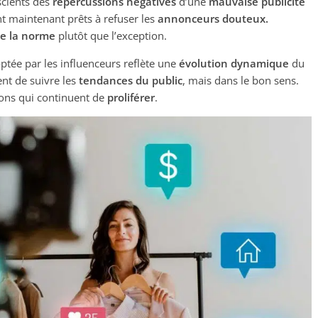
scients des
répercussions négatives
d’une
mauvaise publicité
nt maintenant prêts à refuser les
annonceurs douteux.
e la norme
plutôt que l’exception.
tée par les influenceurs reflète une
évolution dynamique
du
nt de suivre les
tendances du public
, mais dans le bon sens.
ions qui continuent de
proliférer
.