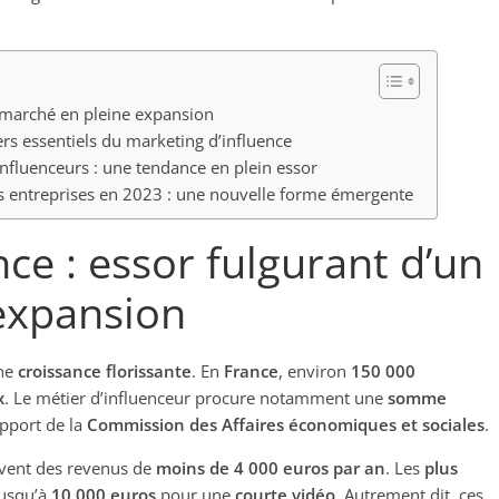
n marché en pleine expansion
liers essentiels du marketing d’influence
nfluenceurs : une tendance en plein essor
es entreprises en 2023 : une nouvelle forme émergente
ce : essor fulgurant d’un
expansion
ne
croissance florissante
. En
France
, environ
150 000
x
. Le métier d’influenceur procure notamment une
somme
apport de la
Commission des Affaires économiques et sociales
.
vent des revenus de
moins de 4 000 euros par an
. Les
plus
jusqu’à
10 000 euros
pour une
courte vidéo
. Autrement dit, ces