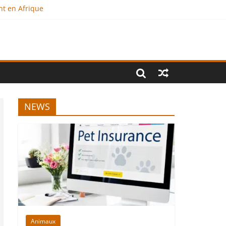
nt en Afrique
?
al
NEWS
Animaux