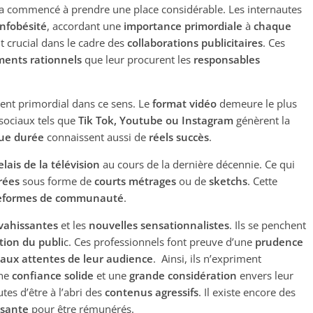
 commencé à prendre une place considérable. Les internautes
’infobésité
, accordant une
importance primordiale
à
chaque
t crucial dans le cadre des
collaborations publicitaires
. Ces
ents rationnels
que leur procurent les
responsables
nt primordial dans ce sens. Le
format vidéo
demeure le plus
sociaux tels que
Tik Tok, Youtube ou Instagram
génèrent la
gue durée
connaissent aussi de
réels succès
.
elais de la télévision
au cours de la dernière décennie. Ce qui
rées
sous forme de
courts métrages
ou de
sketchs
. Cette
eformes de communauté
.
nvahissantes
et les
nouvelles sensationnalistes
. Ils se penchent
ation du publi
c. Ces professionnels font preuve d’une
prudence
e aux attentes de leur audience
. Ainsi, ils n’expriment
une
confiance solide
et une
grande considération
envers leur
tes d’être à l’abri des
contenus agressifs
. Il existe encore des
ssante
pour être rémunérés.