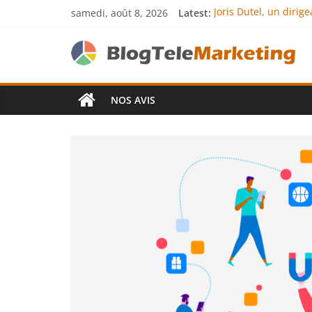
samedi, août 8, 2026
Latest:
Joris Dutel, un diri
Agria Assurance Anim
JCA Academy : l’exce
Denis Bouclon : la d
Next Terra Internati
NOS AVIS