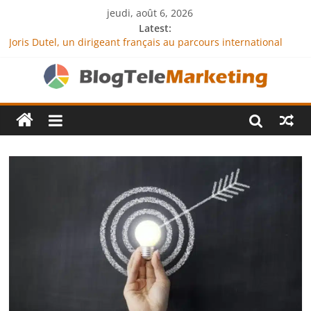
jeudi, août 6, 2026
Latest:
Joris Dutel, un dirigeant français au parcours international
tourné vers le développement en Afrique
Agria Assurance Animaux : comment l’entreprise se
démarque-t-elle de la concurrence ?
JCA Academy : l’excellence au service de l’indépendance
financière
Denis Bouclon : la diplomatie éducative comme moteur de
coopération internationale
Next Terra International : des solutions logistiques au service
du commerce international