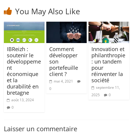
You May Also Like
IBReizh :
Comment
Innovation et
soutenir le
développer
philanthropie
développeme
son
: un tandem
nt
portefeuille
pour
économique
client ?
réinventer la
et la
société
mai 4, 2021
durabilité en
septembre 11,
0
bretagne
2025
0
août 13, 2024
0
Laisser un commentaire