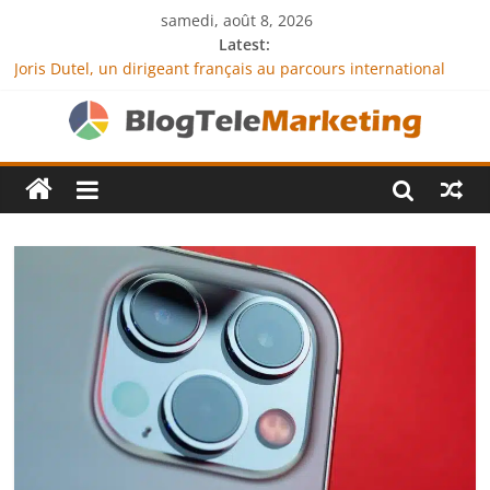
samedi, août 8, 2026
Latest:
Joris Dutel, un dirigeant français au parcours international
tourné vers le développement en Afrique
Agria Assurance Animaux : comment l’entreprise se
démarque-t-elle de la concurrence ?
JCA Academy : l’excellence au service de l’indépendance
financière
Denis Bouclon : la diplomatie éducative comme moteur de
coopération internationale
Next Terra International : des solutions logistiques au service
du commerce international