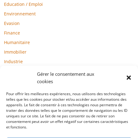
Education / Emploi
Environnement
Evasion
Finance
Humanitaire
Immobilier
Industrie
Loisirs
Gérer le consentement aux
Maison / Jardin
cookies
Médias
Pour offrir les meilleures expériences, nous utilisons des technologies
telles que les cookies pour stocker et/ou accéder aux informations des
Mode / Beauté / Bien-être
appareils. Le fait de consentir à ces technologies nous permettra de
Santé
traiter des données telles que le comportement de navigation ou les ID
uniques sur ce site. Le fait de ne pas consentir ou de retirer son
Société
consentement peut avoir un effet négatif sur certaines caractéristiques
et fonctions.
Sports
Technologie / Internet