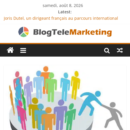
samedi, août 8, 2026
Latest:
Joris Dutel, un dirigeant français au parcours international
tourné vers le développement en Afrique
Agria Assurance Animaux : comment l’entreprise se
démarque-t-elle de la concurrence ?
JCA Academy : l’excellence au service de l’indépendance
financière
Denis Bouclon : la diplomatie éducative comme moteur de
coopération internationale
Next Terra International : des solutions logistiques au service
du commerce international