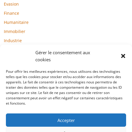
Evasion
Finance
Humanitaire
Immobilier
Industrie
Loisirs
Gérer le consentement aux
Maison / Jardin
cookies
Médias
Pour offrir les meilleures expériences, nous utilisons des technologies
telles que les cookies pour stocker et/ou accéder aux informations des
Mode / Beauté / Bien-être
appareils. Le fait de consentir à ces technologies nous permettra de
Santé
traiter des données telles que le comportement de navigation ou les ID
uniques sur ce site. Le fait de ne pas consentir ou de retirer son
Société
consentement peut avoir un effet négatif sur certaines caractéristiques
et fonctions.
Sports
Technologie / Internet
Accepter