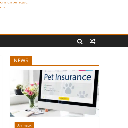
ment en Afrique
e ?
onal
NEWS
Animaux