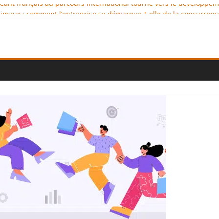
igeant français au parcours international tourné vers le développe
imaux : comment l’entreprise se démarque-t-elle de la concurrenc
ellence au service de l’indépendance financière
 diplomatie éducative comme moteur de coopération internationale
ional : des solutions logistiques au service du commerce internati