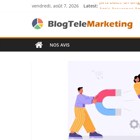
vendredi, août 7, 2026
Latest:
Joris Dutel, un dir
Agria Assurance An
JCA Academy : l’exc
Denis Bouclon : la
Next Terra Internat
NOS AVIS