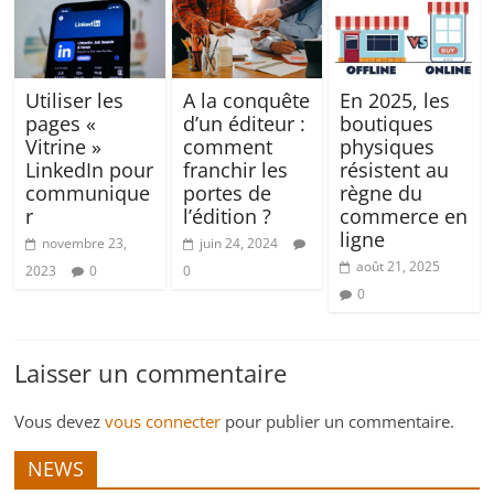
Utiliser les
A la conquête
En 2025, les
pages «
d’un éditeur :
boutiques
Vitrine »
comment
physiques
LinkedIn pour
franchir les
résistent au
communique
portes de
règne du
r
l’édition ?
commerce en
ligne
novembre 23,
juin 24, 2024
août 21, 2025
2023
0
0
0
Laisser un commentaire
Vous devez
vous connecter
pour publier un commentaire.
NEWS