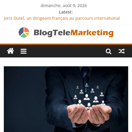
dimanche, août 9, 2026
Latest:
Joris Dutel, un dirigeant français au parcours international
tourné vers le développement en Afrique
Agria Assurance Animaux : comment l’entreprise se
démarque-t-elle de la concurrence ?
JCA Academy : l’excellence au service de l’indépendance
financière
Denis Bouclon : la diplomatie éducative comme moteur de
coopération internationale
Next Terra International : des solutions logistiques au service
du commerce international