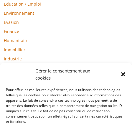
Education / Emploi
Environnement
Evasion
Finance
Humanitaire
Immobilier
Industrie
Loisirs
Gérer le consentement aux
Maison / Jardin
cookies
Médias
Pour offrir les meilleures expériences, nous utilisons des technologies
telles que les cookies pour stocker et/ou accéder aux informations des
Mode / Beauté / Bien-être
appareils. Le fait de consentir à ces technologies nous permettra de
Santé
traiter des données telles que le comportement de navigation ou les ID
uniques sur ce site. Le fait de ne pas consentir ou de retirer son
Société
consentement peut avoir un effet négatif sur certaines caractéristiques
et fonctions.
Sports
Technologie / Internet