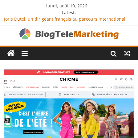
lundi, août 10, 2026
Latest:
Joris Dutel, un dirigeant français au parcours international
tourné vers le développement en Afrique
Agria Assurance Animaux : comment l’entreprise se
démarque-t-elle de la concurrence ?
JCA Academy : l’excellence au service de l’indépendance
financière
Denis Bouclon : la diplomatie éducative comme moteur de
coopération internationale
Next Terra International : des solutions logistiques au service
du commerce international