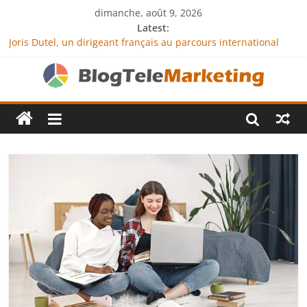
dimanche, août 9, 2026
Latest:
Joris Dutel, un dirigeant français au parcours international
tourné vers le développement en Afrique
Agria Assurance Animaux : comment l’entreprise se
démarque-t-elle de la concurrence ?
JCA Academy : l’excellence au service de l’indépendance
financière
Denis Bouclon : la diplomatie éducative comme moteur de
coopération internationale
Next Terra International : des solutions logistiques au service
du commerce international