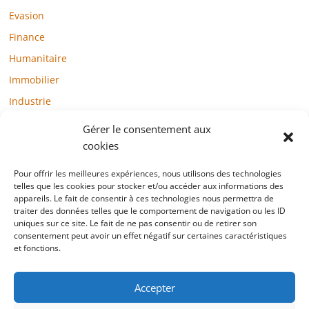
Evasion
Finance
Humanitaire
Immobilier
Industrie
Loisirs
Gérer le consentement aux
Maison / Jardin
cookies
Médias
Pour offrir les meilleures expériences, nous utilisons des technologies
telles que les cookies pour stocker et/ou accéder aux informations des
Mode / Beauté / Bien-être
appareils. Le fait de consentir à ces technologies nous permettra de
Santé
traiter des données telles que le comportement de navigation ou les ID
uniques sur ce site. Le fait de ne pas consentir ou de retirer son
Société
consentement peut avoir un effet négatif sur certaines caractéristiques
et fonctions.
Sports
Technologie / Internet
Accepter