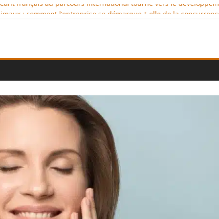
igeant français au parcours international tourné vers le développe
imaux : comment l’entreprise se démarque-t-elle de la concurrenc
ellence au service de l’indépendance financière
 diplomatie éducative comme moteur de coopération internationale
ional : des solutions logistiques au service du commerce internati