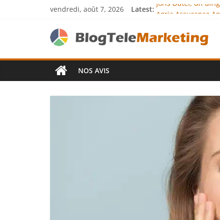
vendredi, août 7, 2026
Latest:
Joris Dutel, un dir
Agria Assurance An
JCA Academy : l’exc
Denis Bouclon : la
Next Terra Internat
NOS AVIS