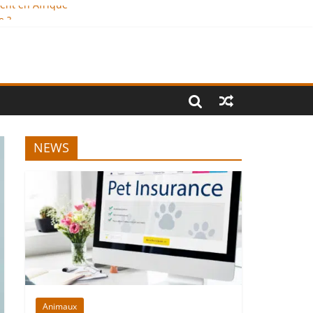
ment en Afrique
e ?
onal
NEWS
Animaux