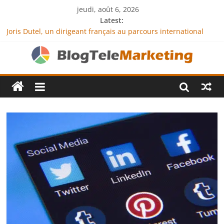
jeudi, août 6, 2026
Latest:
Joris Dutel, un dirigeant français au parcours international
tourné vers le développement en Afrique
Agria Assurance Animaux : comment l’entreprise se
démarque-t-elle de la concurrence ?
JCA Academy : l’excellence au service de l’indépendance
financière
Denis Bouclon : la diplomatie éducative comme moteur de
coopération internationale
Next Terra International : des solutions logistiques au service
du commerce international