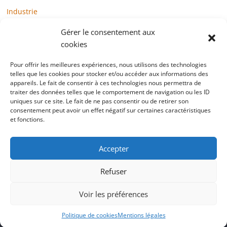
Industrie
Loisirs
Gérer le consentement aux
Maison / Jardin
cookies
Médias
Pour offrir les meilleures expériences, nous utilisons des technologies
telles que les cookies pour stocker et/ou accéder aux informations des
Mode / Beauté / Bien-être
appareils. Le fait de consentir à ces technologies nous permettra de
Santé
traiter des données telles que le comportement de navigation ou les ID
uniques sur ce site. Le fait de ne pas consentir ou de retirer son
Société
consentement peut avoir un effet négatif sur certaines caractéristiques
et fonctions.
Sports
Technologie / Internet
Accepter
Refuser
Copyright © 2022 blogtelemarketing.fr. All rights reserved.
Voir les préférences
Mentions légales
Politique de cookies
Mentions légales