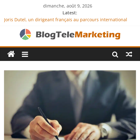
dimanche, août 9, 2026
Latest:
Joris Dutel, un dirigeant français au parcours international
tourné vers le développement en Afrique
Agria Assurance Animaux : comment l’entreprise se
démarque-t-elle de la concurrence ?
JCA Academy : l’excellence au service de l’indépendance
financière
Denis Bouclon : la diplomatie éducative comme moteur de
coopération internationale
Next Terra International : des solutions logistiques au service
du commerce international