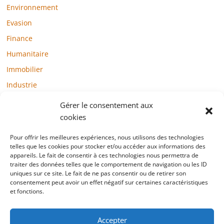
Environnement
Evasion
Finance
Humanitaire
Immobilier
Industrie
Loisirs
Gérer le consentement aux
Maison / Jardin
cookies
Médias
Pour offrir les meilleures expériences, nous utilisons des technologies
telles que les cookies pour stocker et/ou accéder aux informations des
Mode / Beauté / Bien-être
appareils. Le fait de consentir à ces technologies nous permettra de
Santé
traiter des données telles que le comportement de navigation ou les ID
uniques sur ce site. Le fait de ne pas consentir ou de retirer son
Société
consentement peut avoir un effet négatif sur certaines caractéristiques
et fonctions.
Sports
Technologie / Internet
Accepter