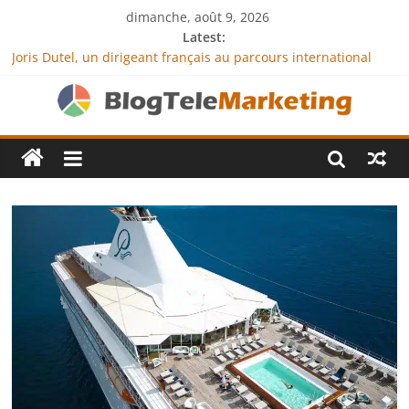
dimanche, août 9, 2026
Latest:
Joris Dutel, un dirigeant français au parcours international
tourné vers le développement en Afrique
Agria Assurance Animaux : comment l’entreprise se
démarque-t-elle de la concurrence ?
JCA Academy : l’excellence au service de l’indépendance
financière
Denis Bouclon : la diplomatie éducative comme moteur de
coopération internationale
Next Terra International : des solutions logistiques au service
du commerce international