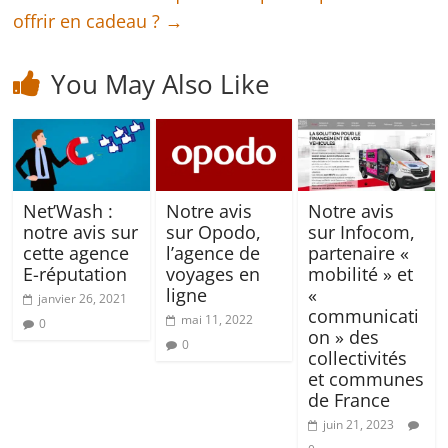
offrir en cadeau ?
→
You May Also Like
Net’Wash :
Notre avis
Notre avis
notre avis sur
sur Opodo,
sur Infocom,
cette agence
l’agence de
partenaire «
E-réputation
voyages en
mobilité » et
ligne
«
janvier 26, 2021
communicati
mai 11, 2022
0
on » des
0
collectivités
et communes
de France
juin 21, 2023