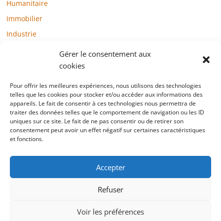
Humanitaire
Immobilier
Industrie
Loisirs
Gérer le consentement aux
Maison / Jardin
cookies
Médias
Pour offrir les meilleures expériences, nous utilisons des technologies
telles que les cookies pour stocker et/ou accéder aux informations des
Mode / Beauté / Bien-être
appareils. Le fait de consentir à ces technologies nous permettra de
Santé
traiter des données telles que le comportement de navigation ou les ID
uniques sur ce site. Le fait de ne pas consentir ou de retirer son
Société
consentement peut avoir un effet négatif sur certaines caractéristiques
et fonctions.
Sports
Technologie / Internet
Accepter
Refuser
Copyright © 2022 blogtelemarketing.fr. All rights reserved.
Voir les préférences
Mentions légales