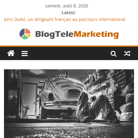
samedi, août 8, 2026
Latest:
Joris Dutel, un dirigeant français au parcours international
tourné vers le développement en Afrique
Agria Assurance Animaux : comment l’entreprise se
démarque-t-elle de la concurrence ?
JCA Academy : l’excellence au service de l’indépendance
financière
Denis Bouclon : la diplomatie éducative comme moteur de
coopération internationale
Next Terra International : des solutions logistiques au service
du commerce international