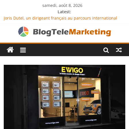
samedi, août 8, 2026
Latest:
Joris Dutel, un dirigeant français au parcours international
tourné vers le développement en Afrique
Agria Assurance Animaux : comment l’entreprise se
démarque-t-elle de la concurrence ?
JCA Academy : l’excellence au service de l’indépendance
financière
Denis Bouclon : la diplomatie éducative comme moteur de
coopération internationale
Next Terra International : des solutions logistiques au service
du commerce international