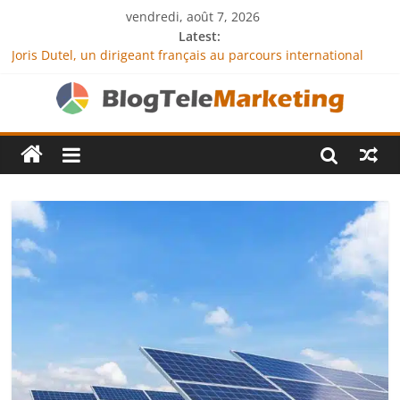
vendredi, août 7, 2026
Latest:
Joris Dutel, un dirigeant français au parcours international
tourné vers le développement en Afrique
Agria Assurance Animaux : comment l’entreprise se
démarque-t-elle de la concurrence ?
JCA Academy : l’excellence au service de l’indépendance
financière
Denis Bouclon : la diplomatie éducative comme moteur de
coopération internationale
Next Terra International : des solutions logistiques au service
du commerce international