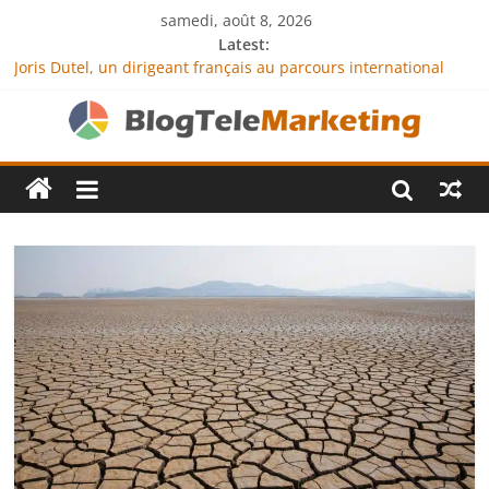
samedi, août 8, 2026
Latest:
Joris Dutel, un dirigeant français au parcours international
tourné vers le développement en Afrique
Agria Assurance Animaux : comment l’entreprise se
démarque-t-elle de la concurrence ?
JCA Academy : l’excellence au service de l’indépendance
financière
Denis Bouclon : la diplomatie éducative comme moteur de
coopération internationale
Next Terra International : des solutions logistiques au service
du commerce international