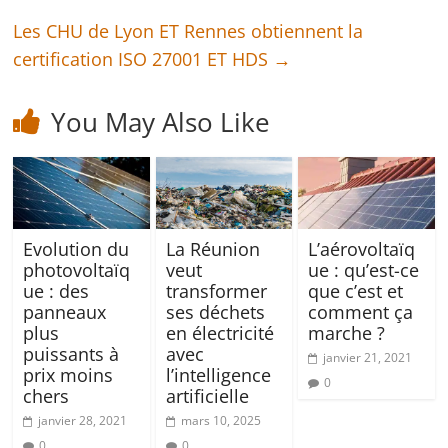
Les CHU de Lyon ET Rennes obtiennent la
certification ISO 27001 ET HDS
→
You May Also Like
Evolution du
La Réunion
L’aérovoltaïq
photovoltaïq
veut
ue : qu’est-ce
ue : des
transformer
que c’est et
panneaux
ses déchets
comment ça
plus
en électricité
marche ?
puissants à
avec
janvier 21, 2021
prix moins
l’intelligence
0
chers
artificielle
janvier 28, 2021
mars 10, 2025
0
0