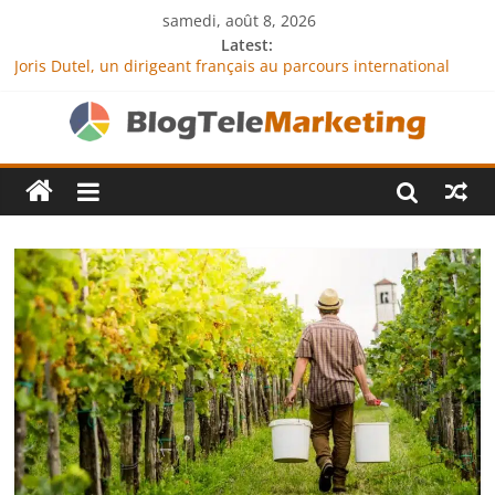
samedi, août 8, 2026
Latest:
Joris Dutel, un dirigeant français au parcours international
tourné vers le développement en Afrique
Agria Assurance Animaux : comment l’entreprise se
démarque-t-elle de la concurrence ?
JCA Academy : l’excellence au service de l’indépendance
financière
Denis Bouclon : la diplomatie éducative comme moteur de
coopération internationale
Next Terra International : des solutions logistiques au service
du commerce international