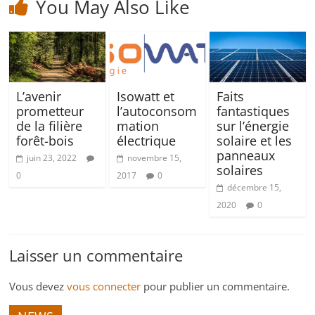
You May Also Like
L’avenir
Isowatt et
Faits
prometteur
l’autoconsom
fantastiques
de la filière
mation
sur l’énergie
forêt-bois
électrique
solaire et les
panneaux
juin 23, 2022
novembre 15,
solaires
0
2017
0
décembre 15,
2020
0
Laisser un commentaire
Vous devez
vous connecter
pour publier un commentaire.