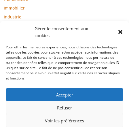
Immobilier
Industrie
Loisirs
Gérer le consentement aux
Maison / Jardin
cookies
Médias
Pour offrir les meilleures expériences, nous utilisons des technologies
telles que les cookies pour stocker et/ou accéder aux informations des
Mode / Beauté / Bien-être
appareils. Le fait de consentir à ces technologies nous permettra de
Santé
traiter des données telles que le comportement de navigation ou les ID
uniques sur ce site. Le fait de ne pas consentir ou de retirer son
Société
consentement peut avoir un effet négatif sur certaines caractéristiques
et fonctions.
Sports
Technologie / Internet
Accepter
Refuser
Copyright © 2022 blogtelemarketing.fr. All rights reserved.
Voir les préférences
Mentions légales