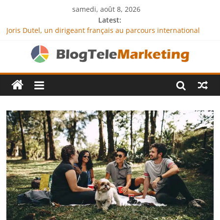
samedi, août 8, 2026
Latest:
Joris Dutel, un dirigeant français au parcours international
tourné vers le développement en Afrique
Agria Assurance Animaux : comment l’entreprise se
démarque-t-elle de la concurrence ?
JCA Academy : l’excellence au service de l’indépendance
financière
Denis Bouclon : la diplomatie éducative comme moteur de
coopération internationale
Next Terra International : des solutions logistiques au service
du commerce international