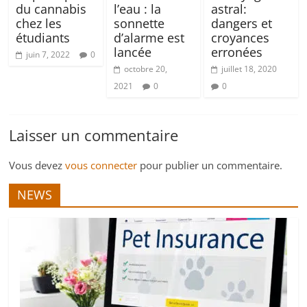
du cannabis
l’eau : la
astral:
chez les
sonnette
dangers et
étudiants
d’alarme est
croyances
lancée
erronées
juin 7, 2022
0
octobre 20,
juillet 18, 2020
2021
0
0
Laisser un commentaire
Vous devez
vous connecter
pour publier un commentaire.
NEWS