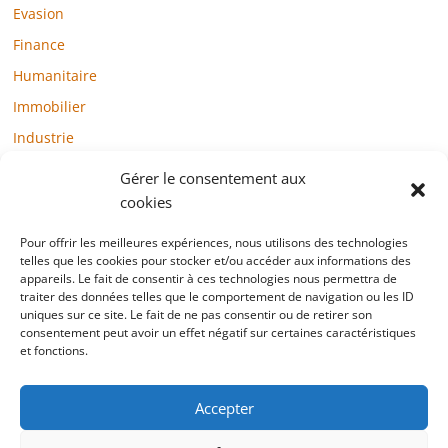
Evasion
Finance
Humanitaire
Immobilier
Industrie
Loisirs
Gérer le consentement aux
Maison / Jardin
cookies
Médias
Pour offrir les meilleures expériences, nous utilisons des technologies
telles que les cookies pour stocker et/ou accéder aux informations des
Mode / Beauté / Bien-être
appareils. Le fait de consentir à ces technologies nous permettra de
Santé
traiter des données telles que le comportement de navigation ou les ID
uniques sur ce site. Le fait de ne pas consentir ou de retirer son
Société
consentement peut avoir un effet négatif sur certaines caractéristiques
et fonctions.
Sports
Technologie / Internet
Accepter