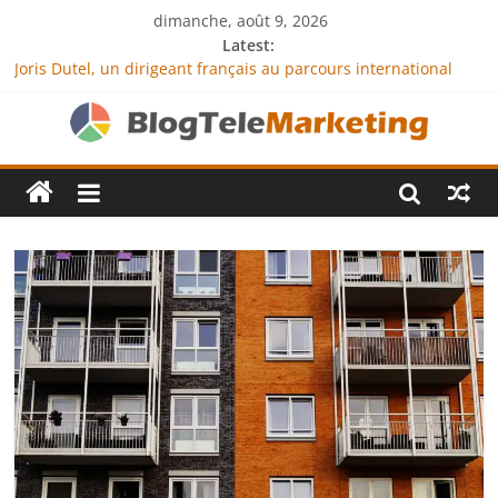
dimanche, août 9, 2026
Latest:
Joris Dutel, un dirigeant français au parcours international
tourné vers le développement en Afrique
Agria Assurance Animaux : comment l’entreprise se
démarque-t-elle de la concurrence ?
JCA Academy : l’excellence au service de l’indépendance
financière
Denis Bouclon : la diplomatie éducative comme moteur de
coopération internationale
Next Terra International : des solutions logistiques au service
du commerce international