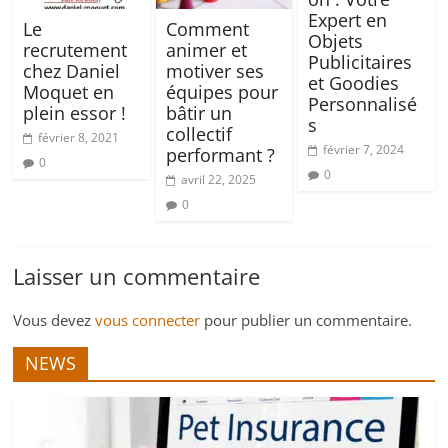
Expert en
Le
Comment
Objets
recrutement
animer et
Publicitaires
chez Daniel
motiver ses
et Goodies
Moquet en
équipes pour
Personnalisé
plein essor !
bâtir un
s
collectif
février 8, 2021
février 7, 2024
performant ?
0
0
avril 22, 2025
0
Laisser un commentaire
Vous devez
vous connecter
pour publier un commentaire.
NEWS