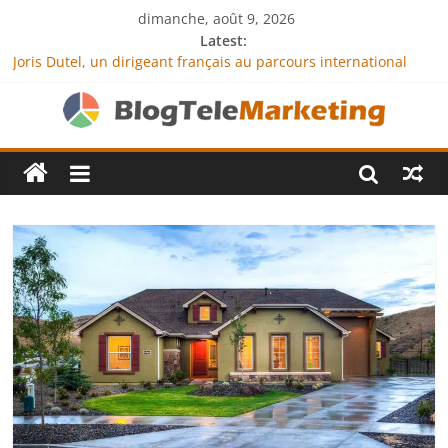
dimanche, août 9, 2026
Latest:
Joris Dutel, un dirigeant français au parcours international
tourné vers le développement en Afrique
Agria Assurance Animaux : comment l’entreprise se
démarque-t-elle de la concurrence ?
JCA Academy : l’excellence au service de l’indépendance
financière
Denis Bouclon : la diplomatie éducative comme moteur de
coopération internationale
Next Terra International : des solutions logistiques au service
du commerce international