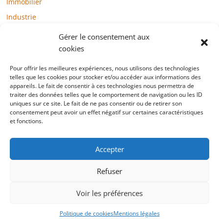
Immobilier
Industrie
Loisirs
Gérer le consentement aux
Maison / Jardin
cookies
Médias
Pour offrir les meilleures expériences, nous utilisons des technologies
telles que les cookies pour stocker et/ou accéder aux informations des
Mode / Beauté / Bien-être
appareils. Le fait de consentir à ces technologies nous permettra de
Santé
traiter des données telles que le comportement de navigation ou les ID
uniques sur ce site. Le fait de ne pas consentir ou de retirer son
Société
consentement peut avoir un effet négatif sur certaines caractéristiques
et fonctions.
Sports
Technologie / Internet
Accepter
Refuser
Copyright © 2022 blogtelemarketing.fr. All rights reserved.
Voir les préférences
Mentions légales
Politique de cookies
Mentions légales