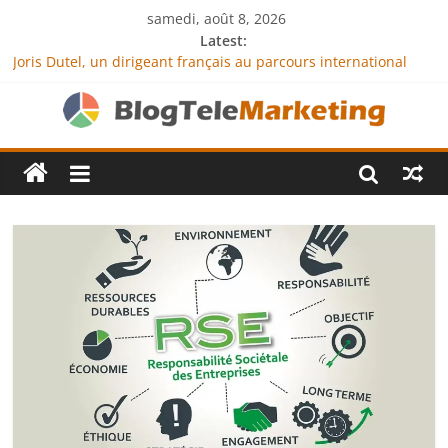
samedi, août 8, 2026
Latest:
Joris Dutel, un dirigeant français au parcours international
tourné vers le développement en Afrique
Agria Assurance Animaux : comment l’entreprise se
démarque-t-elle de la concurrence ?
JCA Academy : l’excellence au service de l’indépendance
financière
Denis Bouclon : la diplomatie éducative comme moteur de
coopération internationale
Next Terra International : des solutions logistiques au service
du commerce international