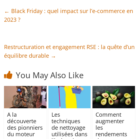
←
Black Friday : quel impact sur l’e-commerce en
2023 ?
Restructuration et engagement RSE : la quête d’un
équilibre durable
→
You May Also Like
A la
Les
Comment
découverte
techniques
augmenter
des pionniers
de nettoyage
les
du moteur
utilisées dans
rendements