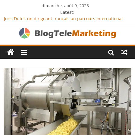
dimanche, août 9, 2026
Latest:
Joris Dutel, un dirigeant français au parcours international
tourné vers le développement en Afrique
Agria Assurance Animaux : comment l’entreprise se
démarque-t-elle de la concurrence ?
JCA Academy : l’excellence au service de l’indépendance
financière
Denis Bouclon : la diplomatie éducative comme moteur de
coopération internationale
Next Terra International : des solutions logistiques au service
du commerce international