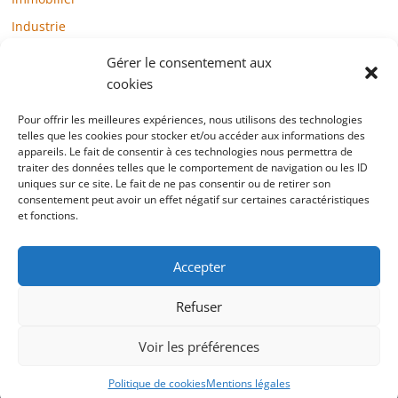
Industrie
Loisirs
Gérer le consentement aux
Maison / Jardin
cookies
Médias
Pour offrir les meilleures expériences, nous utilisons des technologies
telles que les cookies pour stocker et/ou accéder aux informations des
Mode / Beauté / Bien-être
appareils. Le fait de consentir à ces technologies nous permettra de
Santé
traiter des données telles que le comportement de navigation ou les ID
uniques sur ce site. Le fait de ne pas consentir ou de retirer son
Société
consentement peut avoir un effet négatif sur certaines caractéristiques
et fonctions.
Sports
Technologie / Internet
Accepter
Refuser
Copyright © 2022 blogtelemarketing.fr. All rights reserved.
Voir les préférences
Mentions légales
Politique de cookies
Mentions légales