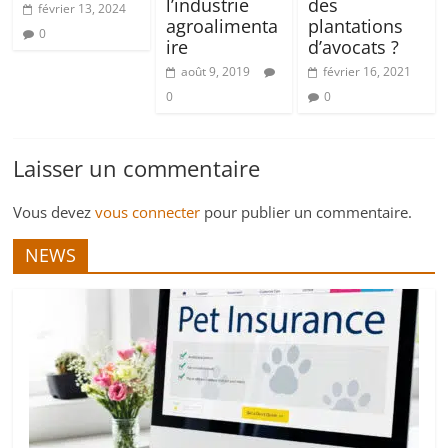
l’industrie
des
février 13, 2024
agroalimenta
plantations
0
ire
d’avocats ?
août 9, 2019
février 16, 2021
0
0
Laisser un commentaire
Vous devez
vous connecter
pour publier un commentaire.
NEWS